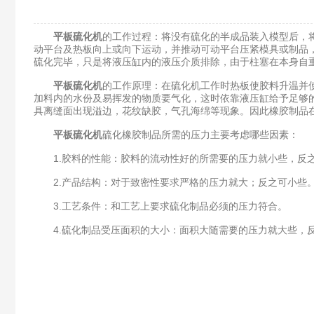
平板硫化机
的工作过程：将没有硫化的半成品装入模型后，将
动平台及热板向上或向下运动，并推动可动平台压紧模具或制品
硫化完毕，只是将液压缸内的液压介质排除，由于柱塞在本身自重
平板硫化机
的工作原理：在硫化机工作时热板使胶料升温并
加料内的水份及易挥发的物质要气化，这时依靠液压缸给予足够
具离缝面出现溢边，花纹缺胶，气孔海绵等现象。因此橡胶制品
平板硫化机
硫化橡胶制品所需的压力主要考虑哪些因素：
1.胶料的性能：胶料的流动性好的所需要的压力就小些，反
2.产品结构：对于致密性要求严格的压力就大；反之可小些
3.工艺条件：和工艺上要求硫化制品必须的压力符合。
4.硫化制品受压面积的大小：面积大随需要的压力就大些，