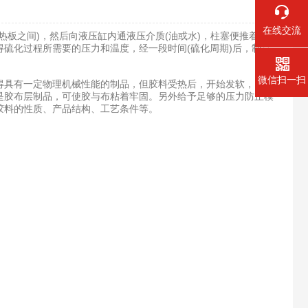
在线交流
板之间)，然后向液压缸内通液压介质(油或水)，柱塞便推着活
硫化过程所需要的压力和温度，经一段时间(硫化周期)后，制品
微信扫一扫
得具有一定物理机械性能的制品，但胶料受热后，开始发软，同时
是胶布层制品，可使胶与布粘着牢固。另外给予足够的压力防止模
胶料的性质、产品结构、工艺条件等。