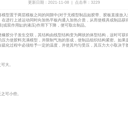
更新日期：2021-11-08 | 点击率：3229
模型置于两层模板之间的间隙中(对于无模型制品如胶带、胶板直接放入热
，在进行上述运动同时向加热平板内通入加热介质，从而使模具或制品获得
(或双作用缸的液压)作用下下降，便可取出制品。
使橡胶分子发生交联，其结构由线型结构变为网状的体型结构，这时可获
的压力使胶料充满模型，并限制气泡的形成，使制品组织结构紧密。如果
在硫化过程中必须给予一定的温度，并使其均匀受压，其压力大小取决于
之可大。
。
反之可小些。