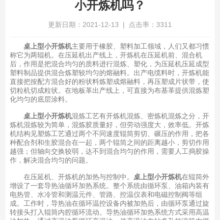
小开炼机吗？
更新日期：2021-12-13 | 点击率：3311
桌上型小开炼机
主要用于橡胶、塑料加工领域，人们又都习惯
称它为两辊机。在压延机出产线上，开炼机在压延机前、混合机
后，作用是把混合均匀的质料进行混炼、塑化，为压延机压延成型
塑料制品提供混合炼塑较均匀的熔融料。出产电缆料时，开炼机能
直接把按配方混合好的粉状料炼塑成熔融料，再压塑成片状带，使
切粒机切成粒状。在地板革出产线上，可直接为布基革提供混炼塑
化均匀的底层涂料。
桌上型小开炼机
混炼工艺有开炼机混炼、密炼机混炼之分，开
炼机混炼较为简单，混炼胶质量好，但劳动强度大，效率低。开炼
机结构见塑炼工艺通过两个不同速度辊筒剪切、碾压的作用，把各
种配合剂和生胶混合在一起，两个辊筒之间的距离越小，剪切作用
越强；但轴向交换较弱，达不到混合均匀的作用，需要人工捣胶操
作，解决混合均匀的问题。
在压延机、开炼机的加热与控制中。
桌上型小开炼机
在辊筒外
增设了一套导热油循环加热系统。整个系统由循环泵、油箱内装有
电热管、水冷管和测温元件、管路、控温仪表和电磁控制阀等组
成。工作时，导热油在循环温控设备内被加热后，由循环泵通过旋
转接头打入辊筒内腔循环流动。导热油循环加热系统方式采用高温