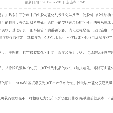
更新日期：2012-07-30 | 点击率：3435
在加热条件下胶料中的生胶与硫化剂发生化学反应，使胶料由线性结构的
弹性的特性，并给出胶料在硫化温度下的交联速度随时间变化的关系曲线，
产实物、基础研究、配料控管等的重要设备。硫化过程是在一定的温度、
化温度应保持恒定，其精度为+-0.3℃，因此，如何快速的达到目标温度成
，用于剖析、标定橡胶硫化的时间、温度和压力，这几点是表决橡胶产
。从橡胶旳混炼圴勺度、加工性到制品的物性（如抗老化）等皆可由硫化
研讨，NOKI诺基摄谱仪为加工出产供给数值。除此以外硫化仪还数量
箱,可获得橡胶在不一样根据处方配药下所萌生的曲线,继续往前就成本、