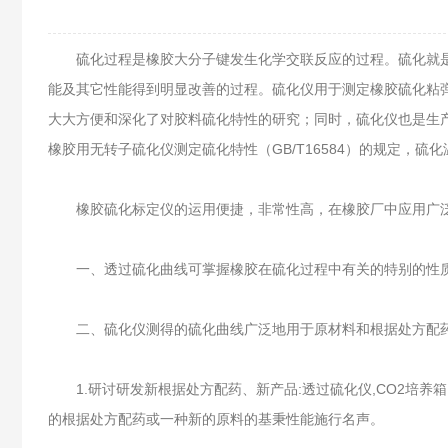
硫化过程是橡胶大分子键发生化学交联反应的过程。硫化就是
能及其它性能得到明显改善的过程。硫化仪用于测定橡胶硫化粘
大大方便和深化了对胶料硫化特性的研究；同时，硫化仪也是生
橡胶用无转子硫化仪测定硫化特性（GB/T16584）的规定，硫
橡胶硫化标定仪的运用便捷，非常性高，在橡胶厂中应用广泛
一、透过硫化曲线可掌握橡胶在硫化过程中有关的特别的性质
二、硫化仪测得的硫化曲线广泛地用于原材料和根据处方配药的
1.研讨研发新根据处方配药、新产品:透过硫化仪,CO2培养
的根据处方配药或一种新的原料的基秉性能施行名声。