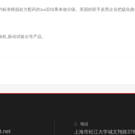
标准根据处方配药的zui后结果来做分级。美国的联手炭黑企业把硫化曲
验机,振动试验台等产品。
地址
.net
上海市松江大学城文翔路378