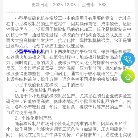
更新日期：2025-12-05 | 点击率：588
小型平板硫化机在橡胶工业中的应用具有重要的意义，尤其是
在中小型橡胶制品的生产过程中，因其操作简便、成本较低、适应
性强等优点，广泛应用于橡胶制品的硫化加工。硫化是橡胶制造中
的核心环节，通过硫化过程，橡胶的分子结构会发生交联反应，从
而大大提高橡胶的耐热性、抗老化性、弹性和机械强度。它正是通
过这种方式，推动了橡胶工业的快速发展。
小型平板硫化机
由上下两块加热的平板组成，橡胶制品被放置
在这两块加热板之间。在硫化过程中，加热板对橡胶制品施加压
力，同时提供足够的温度，使橡胶中的硫化剂与橡胶分子发生交联
反应。这个过程通常需要一定的温度、压力和时间，硫化的结果是
橡胶变得更加坚韧、弹性和耐用。通常用于较小规模的生产，并且
其设备结构简单，操作方便，适合各种不同规格的橡胶制品。
小型平板硫化机在橡胶工业中的应用
1、中小型橡胶制品的生产
适用于中小规模的橡胶制品生产。尤其是在初创企业或实验室
研究中，它能够更高效、低成本地进行小批量橡胶制品的生产。例
如，各种小型密封圈、垫片、密封条、橡胶垫片等产品的生产，均
可通过使用完成。
2、个性化定制产品
随着橡胶制品市场对个性化定制需求的增加，因其设备尺寸
小、操作灵活，能够快速调节工艺条件（如温度、压力和硫化时
间），因此在定制生产中具有优势。许多橡胶加工厂通过使用实现