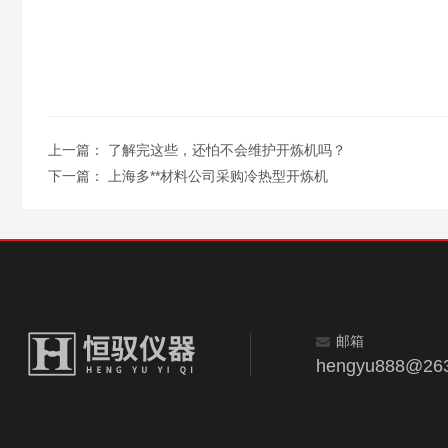
上一篇：
了解完这些，还怕不会维护开炼机吗？
下一篇：
上海多**材料公司采购冷热型开炼机
邮箱
hengyu888@263