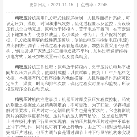
更新日期：2021-11-15 | 点击率：2245
精密压片机
采用PLC程式触摸屏控制，人机界面操作系统，可
设定压力、温度、时间和排气次数，硫化过程显示及监控，所设模
压程式全自动完成。原料放于铸模内，置于电热平板间，在而定温
度下施加压力，使原料成型，以供试验，作为工厂生产配料的依
据。PLC款采用更的线性调压模块，使输出电压与控制电压(电流)
成比例线性调节，升温过程不再有超温现象。加热装置采用Y形结
构，*解决常规厂家造成的三相电负载不平均，加热过程通断维持
供电方式，延长加热装置寿命以及提高精度。
精密压片机
工作过程：原料放于铸模内，夹于压片机电热平板
间加以压力及温度，使原料成型，以供试验，做为工厂生产配料之
依据。本机装有PLC程序控制彩色触摸屏，人机界面操作系统可设
定压力、温度、时间和排气次数，硫化过程实时显示和监视，所设
模压程序全数自动完成。
精密压片机
的注意事项：机器压片厚度及压实程度控制。药物
的剂量是根据处方及药典确定的，不可更改。为了贮运、保存和崩
解时限要求，压片时对一定剂量的压力也是有要求的，它也将影响
药片的实际厚度和外观。压片时的压力调节是*的。这是通过调节
上冲在模孔中的下行量来实现的。有的压片机在压片过程中不单有
上冲下行动作，同时也可有下冲上行动作，由上下冲相对运动共同
完成压片过程。但压力调节多是通过调节上冲下行量的机构来实现