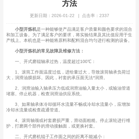
方法
更新日期：2026-01-22 | 点击率：2337
小型开炼机
是一种能够使产品满足客户质量和颜色要求的混合
和加工设备。为了满足客户的要求，将实验结果及其比值应用于生
产线上。本机也是一种能将原料和配料混合均匀进行检测的设备。
小型开炼机的常见故障及维修方法：
一、开式磨辊轴承过热，温度超过100℃：
1、滚筒工作面温度过低，进给量过大，导致滚筒轴承负荷过
大，润滑油膜损坏。因此，衬套的承压面无法*润滑。
2、润滑油输入轴承压力低或润滑油输入量太小，或输油管道
堵塞。停止机器，检查润滑油供应系统。
3、如果轴承体冷却循环水流量不畅或冷却水流量小，应增加
冷却水流量或检查疏通管道。
4、滚筒轴颈或衬套磨损严重，滑动面粗糙。停止滚轮进行维
护，打磨两个部件的滑动接触面，或更换衬套。
二、开式磨机辊子工作面之间的距离不能减小：