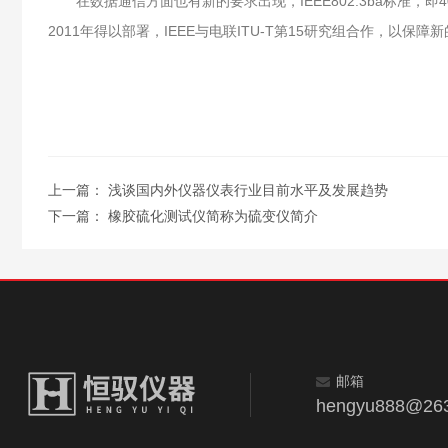
在数据通信方面也有新的要求出现，IEEE802.3ba标准，即4
2011年得以部署，IEEE与电联ITU-T第15研究组合作，以
上一篇：
浅谈国内外仪器仪表行业目前水平及发展趋势
下一篇：
橡胶硫化测试仪简称为硫变仪简介
邮箱
hengyu888@263