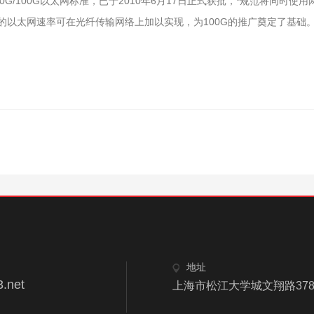
0G/100G以太网标准，已于2010年6月17日正式获批，*规范将同时使
保障新的以太网速率可在光纤传输网络上加以实现，为100G的推广奠定了基础
地址
.net
上海市松江大学城文翔路378