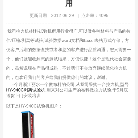
用
更新日期：2012-06-29 | 点击率：4095
我司
拉力机
/
材料试验机所用行业很广
,
可以做各种材料与产品的拉
伸
/
压缩
/
剥离等试验
,
试验数据
word
文档和
Excel
表格形式存储，方
便客户后期的数据查找或者和您的客户进行品质沟通，您只需要一
个
，他们就能收到您的测试结果，方便快捷！这个是现代社会需要
的，虽然说现在产品很成熟，不过我们不会放弃继续优化拉力机
的，也欢迎我们的客户给我们提供你们的建议，谢谢。
上个月浙江丽水一个做布料的公司
,
从我司采购一台拉力机
,
型号
HY-940C
剥离试验机
,
用来对公司生产的布料做拉力试验
,
于
5
月底
送货上门安装培训
.
以下是HY-940C试验机图片：