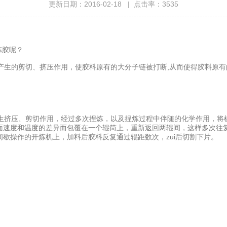
更新日期：2016-02-18 | 点击率：3535
炼胶呢？
产生的剪切、挤压作用，使胶料原有的大分子链被打断,从而使得胶料原
生挤压、剪切作用，经过多次捏炼，以及捏炼过程中伴随的化学作用，将橡
面速度和温度的差异而包覆在一个辊筒上，重新返回两辊间，这样多次往
歇操作的开炼机上，加料后胶料反复通过辊距数次，zui后切割下片。