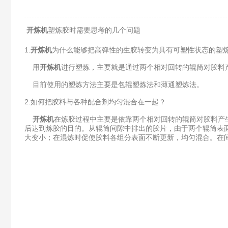
开炼机
塑炼胶时需要思考的几个问题
1.
开炼机
为什么能够把高弹性的生胶转变为具有可塑性状态的塑
用
开炼机
进行塑炼，主要就是通过两个相对回转的辊筒对胶料
目前使用的塑炼方法主要是包辊塑炼法和薄通塑炼法。
2.如何把胶料与各种配合剂均匀混合在一起？
开炼机
在炼胶过程中主要是依靠两个相对回转的辊筒对胶料产
后达到炼胶的目的。从辊筒间隙中排出的胶片，由于两个辊筒表
大变小；在混炼时促使胶料各组分表面不断更新，均匀混合。在间