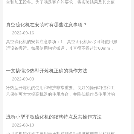
合和加工设备。为了满足客户的要求，将实验结果及其比值
应用于生产线上。本机也是一种能将原料和配料混合均匀进
行检测的设备。小型开炼机的常见故障及维修方法：一、开
式磨辊轴承过热，温度超过100℃：1、滚筒工作面温度过
真空硫化机在安装时有哪些注意事项？
低，进给量过大，导...
2022-09-16
真空硫化机的安装注意事项：1、真空固化机应尽可能使用搬
运设备搬运。如果使用钢管搬运，其直径不得超过60mm，
机器不得倾斜过大，以免发生事故时损坏零件和表面油漆。
2、真空养护机应放置在稳定表面的坚实基础上，并使用水平
仪校正纵向和横向水平。3、向油箱中加入抗磨液压油，油位
一文搞懂冷热型开炼机正确的操作方法
应达到油位计...
2022-09-09
冷热型开炼机的使用和维护非常重要。良好的操作习惯和工
艺保护可大大提高机器的使用寿命，并降低操作员使用时的
安全系数。保护工人在生产中的安全和健康是我国的一项重
要政策。保护国家财产，促进生产发展，是企业管理的重要
职责。冷热型开炼机正确的操作方法：1、熔炼前必须佩戴皮
浅析小型平板硫化机的结构特点及其操作方法
革护腕，搅拌时必须...
2022-08-19
小型平板硫化机主要用于压制成型各种橡胶模型产品和非模