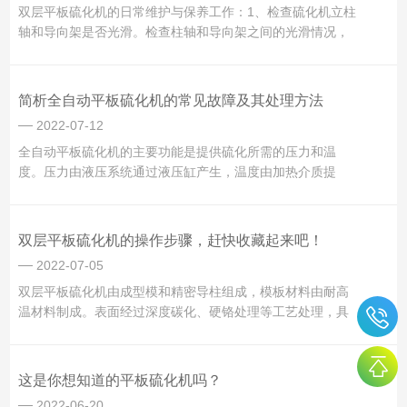
双层平板硫化机的日常维护与保养工作：1、检查硫化机立柱
轴和导向架是否光滑。检查柱轴和导向架之间的光滑情况，
并及时加油，以保持的光滑度。2、打开硫化机的电源打开电
源，将操作手柄移动到垂直位置，关闭回油口，按下电机启
动按钮，油泵中的油进入气缸带动柱塞上升。热板关闭后，
简析全自动平板硫化机的常见故障及其处理方法
油泵继续供油，当...
2022-07-12
全自动平板硫化机的主要功能是提供硫化所需的压力和温
度。压力由液压系统通过液压缸产生，温度由加热介质提
供。根据机架的结构形式，平带硫化机可分为立柱式平带硫
化机和机架式平带硫化机；按工作层数可分为单层和双层；
根据液压系统的工作介质，可分为油压和水压。全自动平板
双层平板硫化机的操作步骤，赶快收藏起来吧！
硫化机的常见故障及处理方...
2022-07-05
双层平板硫化机由成型模和精密导柱组成，模板材料由耐高
温材料制成。表面经过深度碳化、硬铬处理等工艺处理，具
有较高的耐蚀性和硬度。当产品硫化成型时，油泵电机停止
工作。具有自动压力补偿和停机延时保压功能。放气时间和
次数、压力和温度可以任意设置。有手动和自动两种工作模
这是你想知道的平板硫化机吗？
式，操作方便、可靠、...
2022-06-20