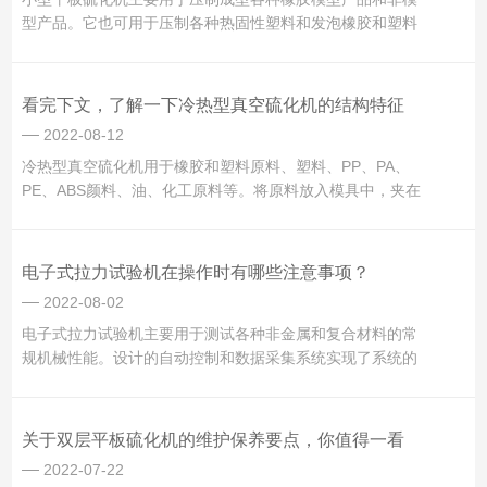
型产品。它也可用于压制各种热固性塑料和发泡橡胶和塑料
制品。具有独立的动力机构和电气系统，采用按钮集中控
制。工作压力和加热温度可在一定范围内调节。适用于橡
胶、塑料、树脂等高分子聚合物材料。小型平板硫化机的结
看完下文，了解一下冷热型真空硫化机的结构特征
构特点：1、配备电子智能...
2022-08-12
冷热型真空硫化机用于橡胶和塑料原料、塑料、PP、PA、
PE、ABS颜料、油、化工原料等。将原料放入模具中，夹在
机器的电热板之间，施加适当的压力和温度，使原料成型。
本机热板由独立温控系统在不同区域加热，使温度均匀。冷
热型真空硫化机的结构特征：本机主要由主要部件、液压控
电子式拉力试验机在操作时有哪些注意事项？
制部件和电气控...
2022-08-02
电子式拉力试验机主要用于测试各种非金属和复合材料的常
规机械性能。设计的自动控制和数据采集系统实现了系统的
全数字化调整。试验数据的采集、过程控制和后处理均由计
算机完成。伺服电机在伺服电机的驱动下，通过传动系统带
动移动试验台上下移动，实现试验机的工作。根据不同型
关于双层平板硫化机的维护保养要点，你值得一看
号，主框架有两种结构形...
2022-07-22