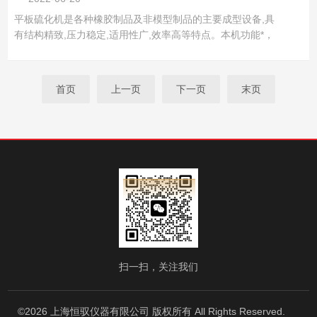
平板硫化机是各种橡胶制品及非模型制品的主要成型设备,具
有结构精致,压力稳定,适用性广,效率高等特点。本机功能*，
结构紧凑，自动开模、自动排气、自动补压、自动控温、自
动计时、到时报警，热板表面温度均匀，控温直观，保压稳
定可靠，操作安全方便等特点，使用本机能制品质量，提供
首页
上一页
下一页
末页
生产效率。平...
扫一扫，关注我们
©2026 上海恒驭仪器有限公司 版权所有 All Rights Reserved.